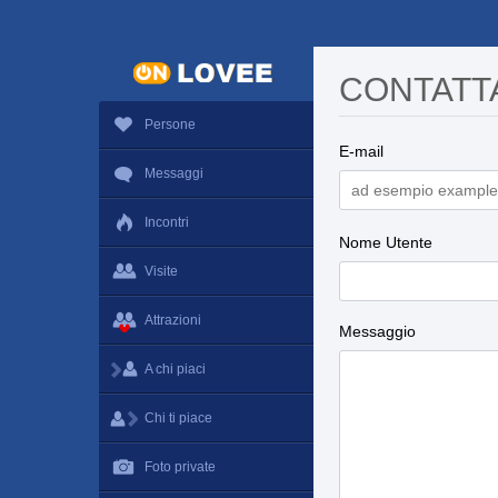
CONTATT
Persone
E-mail
Messaggi
Incontri
Nome Utente
Visite
Attrazioni
Messaggio
A chi piaci
Chi ti piace
Foto private